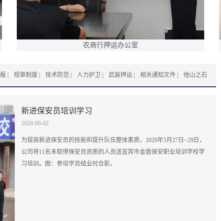
农商行押运办公室
报
规章制度
技术防范
人力护卫
武装押运
相关通知文件
他山之石
新进保安员培训学习
2020-06-02
为提高新进保安员的技能和提升队伍整体素质，2020年5月27日~29日，
公司将11名未取得保安员资质的人员送宜宾市金盾保安职业培训学校学
习培训。图：参培学员结业时合影。