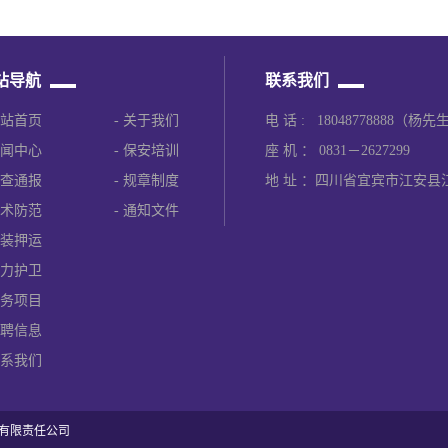
站导航
联系我们
站首页
关于我们
电 话 : 18048778888（杨先
闻中心
保安培训
座 机 ： 0831－2627299
查通报
规章制度
地 址 ：四川省宜宾市江安县
术防范
通知文件
装押运
力护卫
务项目
聘信息
系我们
有限责任公司