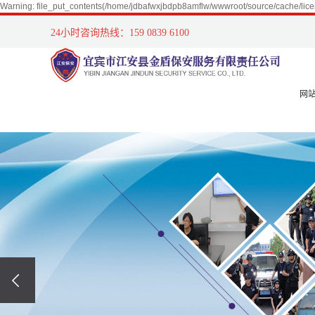
Warning: file_put_contents(/home/jdbafwxjbdpb8amflw/wwwroot/source/cache/lice
24小时咨询热线：159 0839 6100
网