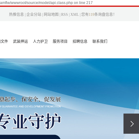
8amflw/wwwroot/source/model/api.class.php on line 217
热推信息
|
企业分站
|
网站地图
|
RSS
|
XML
|
您有
119
条询盘信息！
知文件
武装押运
人力护卫
服务项目
招聘信息
联系我们
盘锦服务
校园招聘
联系我们
项目
社会招聘
在线留言