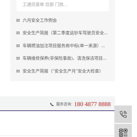
工通讯录单 位部 门姓...
六月安全工作例会
安全生产简报（第二季度运钞车驾驶员安全教
育培训会）
车辆燃油加注项目服务商中标(单一来源）结
果公告
车辆维修保养(非保险事故)、清洗保洁项目服
务商中标 (成交）结果公告
安全生产简报（“安全生产月”安全大检查）
180 4877 8888
服务咨询：
1