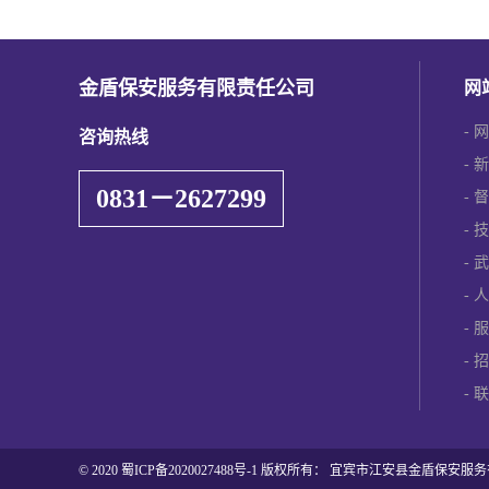
金盾保安服务有限责任公司
网
网
咨询热线
新
0831－2627299
督
技
武
人
服
招
联
© 2020
蜀ICP备2020027488号-1
版权所有： 宜宾市江安县金盾保安服务