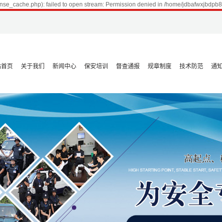
nse_cache.php): failed to open stream: Permission denied in /home/jdbafwxjbdpb
站首页
关于我们
新闻中心
保安培训
督查通报
规章制度
技术防范
通
公司简介
专业团队
资质荣誉
保安之歌
他山之石